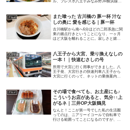
ル、フレスポ八王子みなみ野JR横浜線の
八王子みなみ野駅、横浜線の中では比較
的新しい（後で調べたら、一番新しいん
ですね）駅ということもあり、駅前は整
また喰った 古川橋の 豚一杯 汁な
グルメ
然としていて綺麗です。アク...
しの奥に 愛を感じる｜豚一杯
古川橋駅から南へ6分ほどの二郎系急に関
東の拠点行きということになり、一ヶ月
ほど大阪を離れることに。寂しさと嬉し
さと半々ってのが、正直なところでしょ
うか。二週間ほどで一度、大阪に戻って
きますが、しばしの別れの食べ納めに選
八王子から大宮、乗り換えなしの
八王子市
んだのが、こちらのお店...
一本！｜快速むさしの号
所用で大宮に行く用事ができました。八
王子発、大宮行きの快速列車八王子から
大宮に行くのって、ネットの乗換案内で
検索してみると、大体、次の２ルー
ト。・八王子⇒（中央線）⇒西国分寺
⇒（武蔵野線）⇒武蔵浦和⇒（埼京線）
その場で食べても、お土産にも♪
グルメ
⇒大宮・八王子⇒（中央線）⇒新...
こういうお店があると、気分↑↑上
がるネ｜三井OP大阪鶴見
なんと！ここが第一号でした私の生活圏
ってのは、ニアリーイコールで自転車で
行ける範囲ってことになるのですが、こ
の圏内にアウトレットモールがあるんで
す。その名は三井アウトレットパーク大