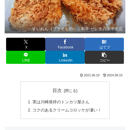
すいれん（フライもの）｜和幸 セレオ八王子売店
X
Facebook
はてブ
LINE
LinkedIn
コピー
2021.06.10
2024.08.15
目次
実は川崎発祥のトンカツ屋さん
コクのあるクリームコロッケが凄い！