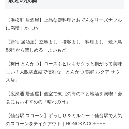
【浜松町 居酒屋】上品な鶏料理とおでんをリーズナブル
に満喫｜かしわ
【新宿 居酒屋】立地よし・接客よし・料理よし！焼き鳥
88円から楽しめる「よいもど」
【梅田 とんかつ】ロースもヒレもサクッと揚がって美味
しい！大阪駅直結で便利な「とんかつ 鶴群 ルクア サウ
ス店」
【広瀬通 居酒屋】個室で東北の海の幸と地酒を満喫！会
食にもおすすめの「晴れの日」
【仙台駅 スコーン】ずっしり＆ミルキー！仙台駅で人気
のスコーンをテイクアウト｜HONOKA COFFEE