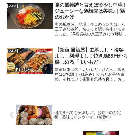
阪鶴見。今でこそ、ジャズドリーム長
夏の風物詩と言えば冷やし中華！
グルメ
島、ラゾーナ川崎、横浜ベイ...
ジューシーな鶏焼売は美味♪｜鶏
のおかげ
夏の風物詩、登場！今日のランチは、八
王子みなみ野。ちょっと駅から歩いてみ
ました。JR横浜線の八王子みなみ野駅か
ら西口に出て、八王子南郵便局の方へ。
坂を上って行きますと、黄色と黒の看板
が右手に見えてきます、目立ちますね、
【新宿 居酒屋】立地よし・接客
グルメ
この看板。というワケで...
よし・料理よし！焼き鳥88円から
楽しめる「よいもど」
新宿駅東口の「よいもど」さんへ。焼き
鳥は1本88円（税込み）からとお手頃価
格。それでいて接客も気持ち良く、お料
理も美味しい、思わぬ"当たり"のお店で
した。ゴジラヘッドを眺めながら一杯久
しぶりにダンナと新宿へ。買い物を楽し
んだ後は、そのままデ...
何度食べても美味しい。お弁当のど定
番！美味しいシウマイ、崎陽軒♪