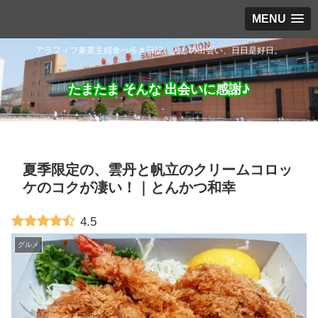
MENU
アラフィフ兼業主婦食べ歩き日記。人との出会い、日日是好日。
たまたま そんな 出会いに感謝♪
夏季限定の、雲丹と帆立のクリームコロッ
ケのコクが凄い！｜とんかつ和幸
4.5
グルメ