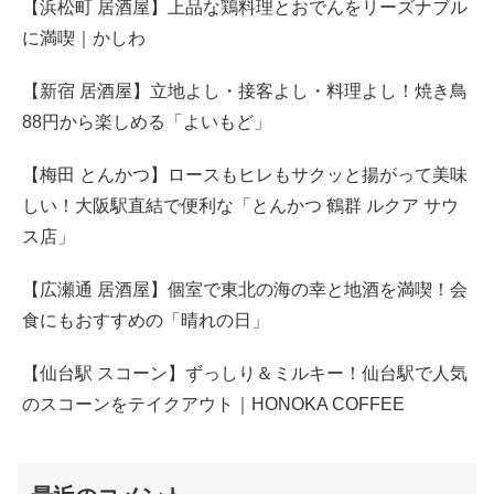
【浜松町 居酒屋】上品な鶏料理とおでんをリーズナブル
に満喫｜かしわ
【新宿 居酒屋】立地よし・接客よし・料理よし！焼き鳥
88円から楽しめる「よいもど」
【梅田 とんかつ】ロースもヒレもサクッと揚がって美味
しい！大阪駅直結で便利な「とんかつ 鶴群 ルクア サウ
ス店」
【広瀬通 居酒屋】個室で東北の海の幸と地酒を満喫！会
食にもおすすめの「晴れの日」
【仙台駅 スコーン】ずっしり＆ミルキー！仙台駅で人気
のスコーンをテイクアウト｜HONOKA COFFEE