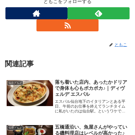
ともこをフォローする
ともこ
関連記事
落ち着いた店内、あったかドリア
仙台グルメ
で身体も心もポカポカ♪｜ディヴ
ェルデ エスパル
エスパル仙台地下のイタリアンとある平
日、午前のお仕事を終えてランチタイム
に私がいたのは仙台駅。というワケで駅
周辺を探索。まだまだ未開拓のお店が多
い、仙台駅直結のエスパル仙台。レスト
ランフロアの地下1Fへ♪12時を過ぎてし
五橋通沿い、魚屋さんがやってい
仙台グルメ
まっていたので、平日...
る磯料理店はレベルが高かった♪