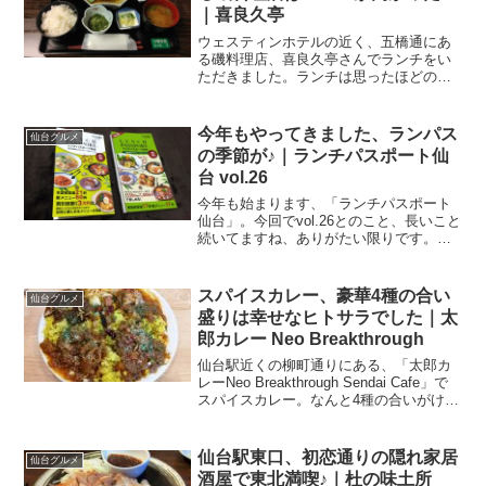
｜喜良久亭
ウェスティンホテルの近く、五橋通にあ
る磯料理店、喜良久亭さんでランチをい
ただきました。ランチは思ったほどの超
高級ってほどでもなく、会食にピッタリ♪
レベルも高いって感じましたよ。北目町
交差点の魚屋さんがやっている店とある
今年もやってきました、ランパス
仙台グルメ
平日、午前中のお仕事...
の季節が♪｜ランチパスポート仙
台 vol.26
今年も始まります、「ランチパスポート
仙台」。今回でvol.26とのこと、長いこと
続いてますね、ありがたい限りです。ラ
ンチはもちろんですけど、ディナータイ
ムで使えるもの、テイクアウトできるも
のなどもあり、買う価値あり！って思い
スパイスカレー、豪華4種の合い
仙台グルメ
ます。ランパス ...
盛りは幸せなヒトサラでした｜太
郎カレー Neo Breakthrough
仙台駅近くの柳町通りにある、「太郎カ
レーNeo Breakthrough Sendai Cafe」で
スパイスカレー。なんと4種の合いがけが
ありました！柳町通のビル1F仙台出張の
帰り際、この日は午後から会議というこ
とでお昼に仙台を発たないとい...
仙台駅東口、初恋通りの隠れ家居
仙台グルメ
酒屋で東北満喫♪｜杜の味土所