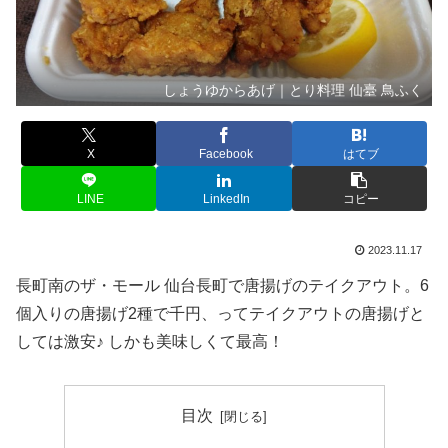
しょうゆからあげ｜とり料理 仙臺 鳥ふく
X
Facebook
はてブ
LINE
LinkedIn
コピー
2023.11.17
長町南のザ・モール 仙台長町で唐揚げのテイクアウト。6
個入りの唐揚げ2種で千円、ってテイクアウトの唐揚げと
しては激安♪ しかも美味しくて最高！
目次