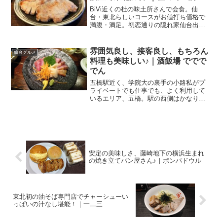
BiVi近くの杜の味土所さんで会食。仙
台・東北らしいコースがお値打ち価格で
満腹・満足。初恋通りの隠れ家仙台出
張、関東に戻る夜にお客様と会食。私も
同席させていただけることに。あ、会費
は自腹(苦笑)新幹線はやぶさに乗れば、東
雰囲気良し、接客良し、もちろん
仙台グルメ
京まで1時間半ですし...
料理も美味しい♪｜酒飯場 ででで
でん
五橋駅近く、学院大の裏手の小路私がプ
ライベートでも仕事でも、よく利用して
いるエリア、五橋。駅の西側はかなりわ
かってきたけど、東側ってまだあまりよ
く知らないのです。そんな東側の道を外
回りのお仕事のときに通っていて、気に
なるお店を発見！五橋駅か...
安定の美味しさ、藤崎地下の横浜生まれ
の焼き立てパン屋さん♪｜ポンパドウル
東北初の油そば専門店でチャーシューい
っぱいの汁なし堪能！｜一二三