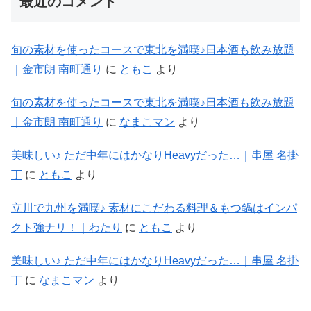
最近のコメント
旬の素材を使ったコースで東北を満喫♪日本酒も飲み放題
｜金市朗 南町通り
に
ともこ
より
旬の素材を使ったコースで東北を満喫♪日本酒も飲み放題
｜金市朗 南町通り
に
なまこマン
より
美味しい♪ ただ中年にはかなりHeavyだった…｜串屋 名掛
丁
に
ともこ
より
立川で九州を満喫♪ 素材にこだわる料理＆もつ鍋はインパ
クト強ナリ！｜わたり
に
ともこ
より
美味しい♪ ただ中年にはかなりHeavyだった…｜串屋 名掛
丁
に
なまこマン
より