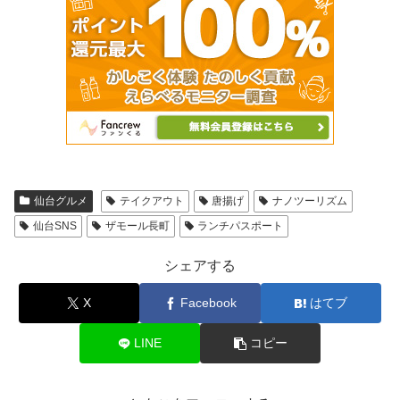
仙台グルメ
テイクアウト
唐揚げ
ナノツーリズム
仙台SNS
ザモール長町
ランチパスポート
シェアする
X
Facebook
はてブ
LINE
コピー