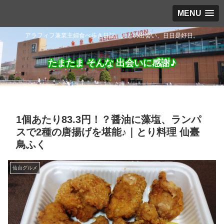
MENU
アラフィフ兼業主婦食べ歩き日記。人との出会い、日日是好日。
たまたま そんな 出会いに感謝♪
1個あたり83.3円！？醤油に藻塩、ランパ
スで2種の唐揚げを堪能♪｜とり料理 仙臺
鳥ふく
仙台グルメ