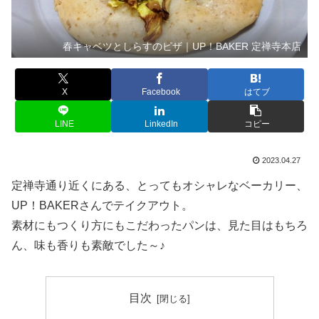
春キャベツとしらすのピザ｜UP！BAKER 定禅寺本店
X
Facebook
はてブ
LINE
LinkedIn
コピー
2023.04.27
定禅寺通り近くにある、とってもオシャレなベーカリー、
UP！BAKERさんでテイクアウト。
素材にもつくり方にもこだわったパンは、見た目はもちろ
ん、味も香りも素敵でした～♪
目次