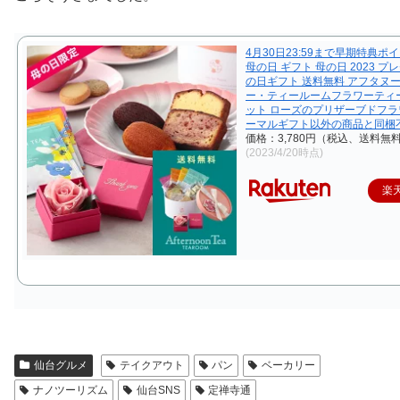
4月30日23:59まで早期特典ポ
母の日 ギフト 母の日 2023 プ
の日ギフト 送料無料 アフタヌ
ー・ティールームフラワーティ
ット ローズのプリザーブドフ
ーマルギフト以外の商品と同梱
価格：3,780円（税込、送料無料
(2023/4/20時点)
楽
仙台グルメ
テイクアウト
パン
ベーカリー
ナノツーリズム
仙台SNS
定禅寺通