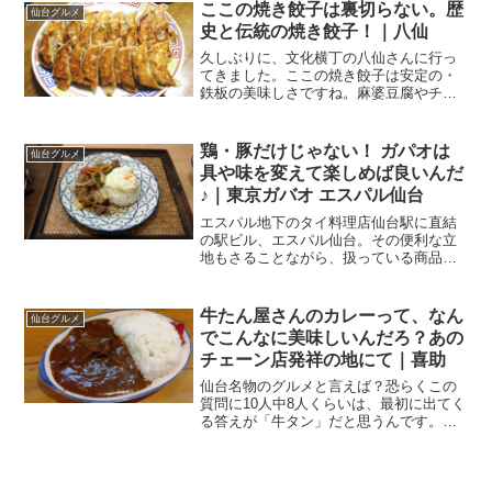
送りして、本日の業務終了♪午後は丸々会
ここの焼き餃子は裏切らない。歴
仙台グルメ
議でヘトヘトだったの...
史と伝統の焼き餃子！｜八仙
久しぶりに、文化横丁の八仙さんに行っ
てきました。ここの焼き餃子は安定の・
鉄板の美味しさですね。麻婆豆腐やチャ
ーハンも、懐かしさを感じる味です。文
化横丁の餃子の名店久しぶりのお客様が
ご来仙。お互いにいろいろと、積もり積
鶏・豚だけじゃない！ ガパオは
仙台グルメ
もった話もありまして、週...
具や味を変えて楽しめば良いんだ
♪｜東京ガバオ エスパル仙台
エスパル地下のタイ料理店仙台駅に直結
の駅ビル、エスパル仙台。その便利な立
地もさることながら、扱っている商品や
飲食店の多さから、何かと重宝しますよ
ね。私、関東に住んでいたときもJR東日
本を使って通勤していたので、JREカー
牛たん屋さんのカレーって、なん
仙台グルメ
ドっていうクレジット...
でこんなに美味しいんだろ？あの
チェーン店発祥の地にて｜喜助
仙台名物のグルメと言えば？恐らくこの
質問に10人中8人くらいは、最初に出てく
る答えが「牛タン」だと思うんです。今
や全国区の「喜助」さんですが、その発
祥のお店でカレーをいただいたのです
が、この美味しいこと！一番町のビルの
地下が発祥の地仙台の名...