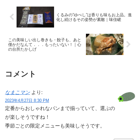
くるみの”ゆべし”は香りも味もお上品。進
化し続けるその姿勢が素敵｜味佳嵯
この美味しい出し巻きも・餃子も、あと
僅かだなんて．．．もったいない！｜心
の台所たかしげ
コメント
なまこマン
より:
2023年4月27日 8:30 PM
定番からおしゃれなパンまで揃っていて、選ぶの
が楽しそうですね！
季節ごとの限定メニューも美味しそうです。