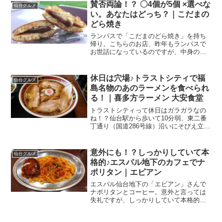
賛否両論！？ 〇4個が5個 ×選べな
仙台グルメ
い。あなたはどっち？｜こだまの
どら焼き
ランパスで「こだまのどら焼き」を持ち
帰り。こちらのお店、昨年もランパスで
お世話になっているのですが、中身の変
更がありました。変更内容には、好印象
の方もいれば、そうでない方も。テイク
アウト・スイーツもあるランチパスポー
休日は穴場♪トラストシティで福
仙台グルメ
ト仙台、使いまくってます...
島名物のあのラーメンを食べられ
る！｜喜多方ラーメン 大安食堂
トラストシティって休日はガラガラなの
ね！？仙台駅から歩いて10分弱、東二番
丁通り（国道286号線）沿いにそびえ立つ
ビジネスビル、仙台トラストシティ。前
に一度、平日にお仕事でお邪魔したので
すが、そのときはいかにもビジネスマン
意外にも！？しっかりしていて本
仙台グルメ
＆OL！って感じの...
格的♪エスパル地下のカフェでナ
ポリタン｜エビアン
エスパル仙台地下の「エビアン」さんで
ナポリタンとコーヒー。意外と言っては
失礼ですが、しっかりしていて本格的で
したよ♪仙台駅直結とある平日、仕事を終
えて私がいたのは仙台駅。お客様をお見