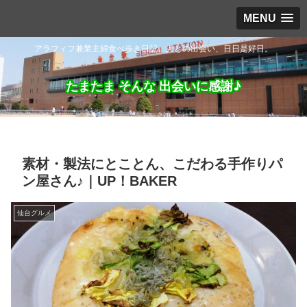
MENU
アラフィフ兼業主婦食べ歩き日記。人との出会い、日日是好日。
たまたま そんな 出会いに感謝♪
素材・製法にとことん、こだわる手作りパ
ン屋さん♪｜UP！BAKER
仙台グルメ