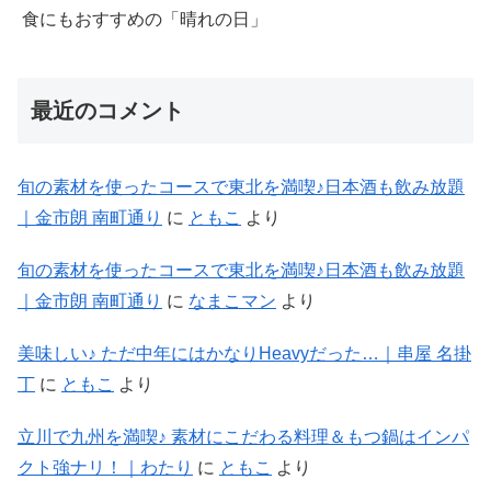
食にもおすすめの「晴れの日」
最近のコメント
旬の素材を使ったコースで東北を満喫♪日本酒も飲み放題
｜金市朗 南町通り
に
ともこ
より
旬の素材を使ったコースで東北を満喫♪日本酒も飲み放題
｜金市朗 南町通り
に
なまこマン
より
美味しい♪ ただ中年にはかなりHeavyだった…｜串屋 名掛
丁
に
ともこ
より
立川で九州を満喫♪ 素材にこだわる料理＆もつ鍋はインパ
クト強ナリ！｜わたり
に
ともこ
より