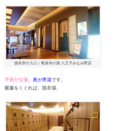
脱衣所の入口｜竜泉寺の湯 八王子みなみ野店
手前が女湯
、
奥が男湯
です。
暖簾をくぐれば、脱衣場。