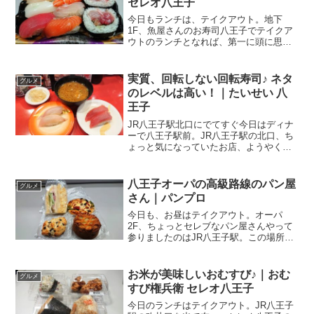
セレオ八王子
今日もランチは、テイクアウト。地下
1F、魚屋さんのお寿司八王子でテイクア
ウトのランチとなれば、第一に頭に思い
浮かぶのが、セレオ八王子。なんたっ
て、JR八王子駅に直結ですからね。セレ
オ八王子の地下1F、食料品売り場の一角
実質、回転しない回転寿司♪ ネタ
グルメ
にあるのが、こちらのお...
のレベルは高い！｜たいせい 八
王子
JR八王子駅北口にでてすぐ今日はディナ
ーで八王子駅前。JR八王子駅の北口、ち
ょっと気になっていたお店、ようやくの
初訪問。前に八王子で仕事で来たときに
偶然、前を通ってなんか面白そう♪って気
になってたの。八王子駅北口を出て、ユ
八王子オーパの高級路線のパン屋
グルメ
ーロードに入る直前...
さん｜パンプロ
今日も、お昼はテイクアウト。オーパ
2F、ちょっとセレブなパン屋さんやって
参りましたのはJR八王子駅。この場所で
お昼と言えば、イートインでもテイクア
ウトでも、だいたいセレオ八王子なので
すが、今日はちょっと変化球。八王子駅
お米が美味しいおむすび♪｜おむ
グルメ
の南口、セレオ八王子の...
すび権兵衛 セレオ八王子
今日のランチはテイクアウト。JR八王子