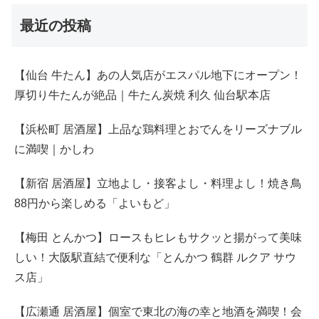
最近の投稿
【仙台 牛たん】あの人気店がエスパル地下にオープン！
厚切り牛たんが絶品｜牛たん炭焼 利久 仙台駅本店
【浜松町 居酒屋】上品な鶏料理とおでんをリーズナブル
に満喫｜かしわ
【新宿 居酒屋】立地よし・接客よし・料理よし！焼き鳥
88円から楽しめる「よいもど」
【梅田 とんかつ】ロースもヒレもサクッと揚がって美味
しい！大阪駅直結で便利な「とんかつ 鶴群 ルクア サウ
ス店」
【広瀬通 居酒屋】個室で東北の海の幸と地酒を満喫！会