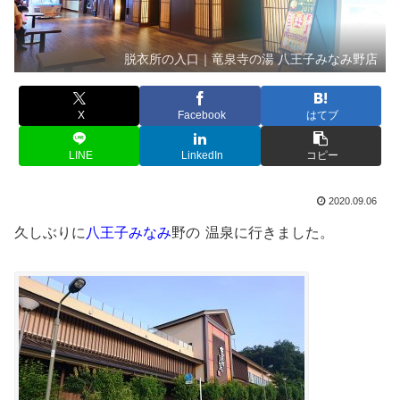
脱衣所の入口｜竜泉寺の湯 八王子みなみ野店
X
Facebook
はてブ
LINE
LinkedIn
コピー
2020.09.06
久しぶりに
八王子みなみ
野の
温泉に行きました。