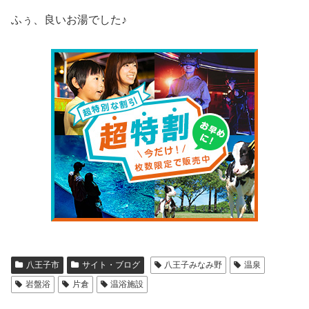
ふぅ、良いお湯でした♪
八王子市
サイト・ブログ
八王子みなみ野
温泉
岩盤浴
片倉
温浴施設