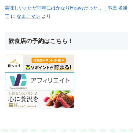
美味しい♪ ただ中年にはかなりHeavyだった…｜串屋 名掛
丁
に
なまこマン
より
飲食店の予約はこちら！