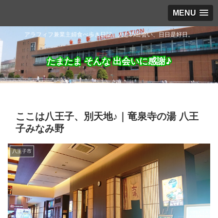
MENU
アラフィフ兼業主婦食べ歩き日記。人との出会い、日日是好日。
たまたま そんな 出会いに感謝♪
ここは八王子、別天地♪｜竜泉寺の湯 八王
子みなみ野
八王子市