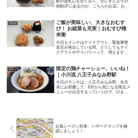
駅の改札口を出て左へ、セレオ八王子の
南館2Fにあるのが、こちらのお店。おむ
すび権米衛 セレオ八王子店関連ランキン
グ：おにぎり | 八王子駅、京王八王子駅
駅南側のロータリーに続く通路沿いにあ
ご飯が美味しい、大きなおむす
グルメ
るので、とって...
び！ お総菜も充実｜おむすび権
米衛
今日もランチはテイクアウト、緊急事態
宣言が発出している間、どうしてもテイ
クアウトやデリバリーって、増えますよ
ね。改札を出て30秒！？メチャ便利な立
地中央線や横浜線、八高線が行き交うJR
八王子駅。改札口を出まして左手の南口
限定の鶏チャーシュー、いいね！
グルメ
方面へ1分．．．いえ...
｜小川流 八王子みなみ野駅
今日のランチは、八王子みなみ野。先月
末にお邪魔して、8月から気になる限定メ
ニューが出没するっていうので、行きた
いなーって思っていたお店。選べるちゃ
ーしゅー、あと数日間は3種類から！！！
JR横浜線の八王子みなみ野駅から坂道を
上ること、10分く...
台風シーズン到来、ハザードマップを確
認しましょう！