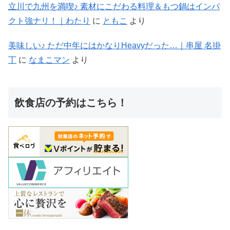
立川で九州を満喫♪ 素材にこだわる料理＆もつ鍋はインパ
クト強ナリ！｜わたり
に
ともこ
より
美味しい♪ ただ中年にはかなりHeavyだった…｜串屋 名掛
丁
に
なまこマン
より
飲食店の予約はこちら！