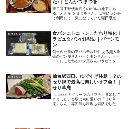
た♪｜とんかつ まつを
東二番丁郵便局近くのビルの地下にあ
る、とんかつ まつをさん。以前にランチ
で利用して、気になっていた曜日限定メ
ニューのカツカレー！ようやく、いただ
くことができました♪東二番丁の隠れ家と
んかつ店仙台って、何気にトンカツの名
食パンにトコトンこだわり特化！
仙台グルメ
店って多くないですか？...
ラピュタパンは絶品♪｜パーシモ
ン
勾当台公園のアパホテル1Fにある無人販
売のパン屋さんパーシモンさんへ。トー
ストにこだわるパン屋さんのラピュタパ
ンはメチャウマ！アパホテルで無人販売
とある週末、所用で勾当台公園へ。帰り
道、自転車でアパホテル〈仙台勾当台公
仙台駅西口、ゆですぎ注意！？の
仙台グルメ
園〉の前を通りかかりま...
セリ鍋で最高に楽しいオフ会！｜
せり草庵
facebookのグループのオフ会に参加して
きました。会場は南町通りの「せり草
庵」さん。雰囲気も料理も素敵でした
よ。完全個室は会食にもオフ会にも
facebookのグループ、いくつか入ってい
ます。っていうか、一つは管理人やって
ますけど、#新川...