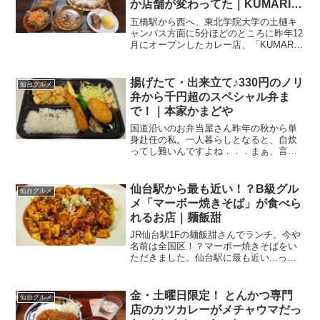
か店舗が変わってた｜KUMARI
五橋
五橋駅から西へ、東北学院大学の土樋キ
ャンパス方面に5分ほどのところに昨年12
月にオープンしたカレー店、「KUMARI
五橋店」に行ってきました。選べるナン
の「おすすめランチ」はボリュームたっ
ぷり。カレーはスパイス効いていて美味
揚げたて・出来立て♪330円のノリ
仙台グルメ
しいし、チーズ...
弁から千円超のスペシャル弁ま
で！｜本家かまどや
国道沿いのお弁当屋さん昨年の秋から単
身赴任の私。一人暮らしとなると、自炊
ってし難いんですよね．．．まぁ、言い
訳なのですが。先日、なぜか急にホワイ
トソースのクリームパスタが食べたくな
って、気合を入れて自分でつくったんで
仙台駅から最も近い！？B級グル
仙台グルメ
すよ。で、味見をしている...
メ「マーボー焼きそば」が食べら
れるお店｜麺飯甜
JR仙台駅1Fの麺飯甜さんでランチ。今や
名前は全国区！？マーボー焼きそばをい
ただきました。仙台駅に最も近い...って
いうか、建物の中仙台の街に人が戻って
きました、いろんな意味で。土日祝日は
もちろん、平日でも仙台駅、人の数が年
金・土曜日限定！ とんかつ専門
仙台グルメ
明けくらいから急...
店のカツカレーがメチャウマだっ