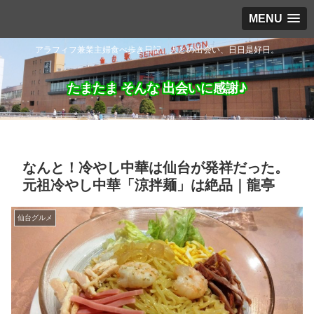
MENU
アラフィフ兼業主婦食べ歩き日記。人との出会い、日日是好日。
たまたま そんな 出会いに感謝♪
なんと！冷やし中華は仙台が発祥だった。
元祖冷やし中華「涼拌麺」は絶品｜龍亭
仙台グルメ