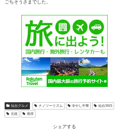
ごちそうさまでした。
仙台グルメ
ナノツーリズム
冷やし中華
仙台SNS
元祖
発祥
シェアする