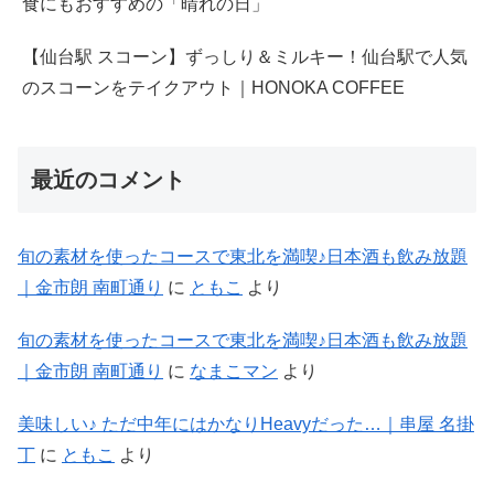
食にもおすすめの「晴れの日」
【仙台駅 スコーン】ずっしり＆ミルキー！仙台駅で人気
のスコーンをテイクアウト｜HONOKA COFFEE
最近のコメント
旬の素材を使ったコースで東北を満喫♪日本酒も飲み放題
｜金市朗 南町通り
に
ともこ
より
旬の素材を使ったコースで東北を満喫♪日本酒も飲み放題
｜金市朗 南町通り
に
なまこマン
より
美味しい♪ ただ中年にはかなりHeavyだった…｜串屋 名掛
丁
に
ともこ
より