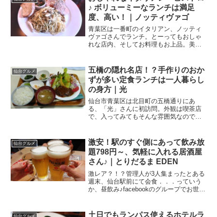
♪ ボリューミーなランチは満足
度、高い！｜ノッティヴァゴ
青葉区は一番町のイタリアン、ノッティ
ヴァゴさんでランチ。とーってもおしゃ
れな店内、そしてお料理もお上品。美味
しくてボリューミーなランチは、リピ確
定です♪一番町の小路のオシャレなイタリ
アンとある週末。この週は川崎には行か
五橋の隠れ名店！？手作りのおか
仙台グルメ
ずに、仙台に居残りの土...
ずが多い定食ランチは一人暮らし
の身方｜光
仙台市青葉区は北目町の五橋通りにあ
る、「光」さんに初訪問。外観は喫茶店
で、入ってみてもそんな雰囲気なのです
が、野菜たっぷりでおかずの種類が多く
て千円前後というお値打ち価格、助かる
ワ～。五橋通りの喫茶店？五橋通りにず
激安！駅のすぐ側にあって飲み放
仙台グルメ
ーっと気になっているお店が...
題798円～、気軽に入れる居酒屋
さん♪｜とりだるま EDEN
激レア？！？管理人が3人集まったとある
週末、仙台駅前にて会食．．．っていう
か、昼飲み♪facebookのグループでお世話
になったお二人との会食なのですが、そ
の二人ってのが、一人はとあるグループ
の管理人さん、もう一方は別のグループ
土日でもランパス使えるホテルラ
仙台グルメ