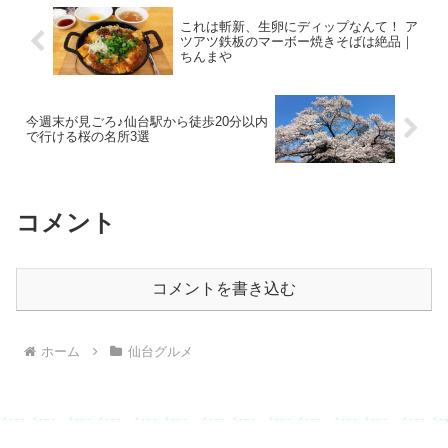
これは斬新、生卵にディップなんて！ ア
ツアツ鉄板のマーボー焼きそばは絶品｜
ちんまや
今週末が見ごろ♪仙台駅から徒歩20分以内
で行ける桜の名所3選
コメント
コメントを書き込む
ホーム
仙台グルメ