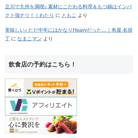
立川で九州を満喫♪ 素材にこだわる料理＆もつ鍋はインパ
クト強ナリ！｜わたり
に
ともこ
より
美味しい♪ ただ中年にはかなりHeavyだった…｜串屋 名掛
丁
に
なまこマン
より
飲食店の予約はこちら！