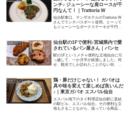
の元管理人。...
ンチ♪ ジューシーな肩ロースが千
円なんて！｜Trattoria W
仙台駅東口、テンザホテルのTrattoria W
さんでランチパスポート使用。とーって
もジューシーなポークステーキが千円な
んて、やっぱりランパスって凄いネ！土
日でもランパス使えます1冊の本を買い、
その本を提示するだけでお得にお食事で
仙台駅の1Fで便利♪宮城県内で愛
仙台グルメ
きる「ラン...
されているパン屋さん｜パンセ
駅の1Fというメチャ便利な立地仙台に引
っ越して、一か月半が経過しました。何
せ、観光でしか訪れたことのない街、親
族一同、父方も母方も、義父方も義母方
もぜーんぶひっくるめても関係者のいな
い、所縁の無い街。逆に言うと、開拓の
鶏・豚だけじゃない！ ガパオは
仙台グルメ
し甲斐のある街♪ 食べ...
具や味を変えて楽しめば良いんだ
♪｜東京ガバオ エスパル仙台
エスパル地下のタイ料理店仙台駅に直結
の駅ビル、エスパル仙台。その便利な立
地もさることながら、扱っている商品や
飲食店の多さから、何かと重宝しますよ
ね。私、関東に住んでいたときもJR東日
本を使って通勤していたので、JREカー
ドっていうクレジット...