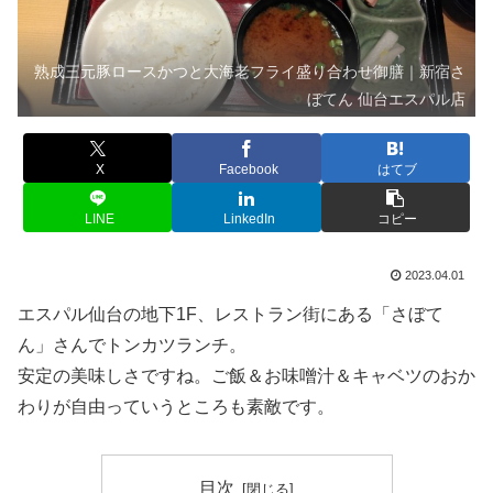
熟成三元豚ロースかつと大海老フライ盛り合わせ御膳｜新宿さ
ぼてん 仙台エスパル店
X
Facebook
はてブ
LINE
LinkedIn
コピー
2023.04.01
エスパル仙台の地下1F、レストラン街にある「さぼて
ん」さんでトンカツランチ。
安定の美味しさですね。ご飯＆お味噌汁＆キャベツのおか
わりが自由っていうところも素敵です。
目次