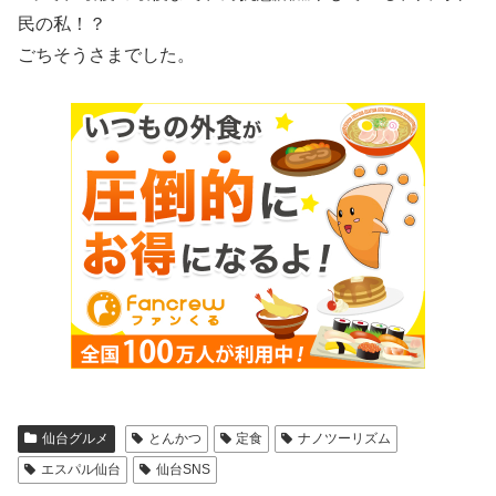
民の私！？
ごちそうさまでした。
仙台グルメ
とんかつ
定食
ナノツーリズム
エスパル仙台
仙台SNS