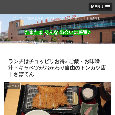
MENU
アラフィフ兼業主婦食べ歩き日記。人との出会い、日日是好日。
たまたま そんな 出会いに感謝♪
ランチはチョッピリお得♪ ご飯・お味噌
汁・キャベツがおかわり自由のトンカツ店
｜さぼてん
仙台グルメ