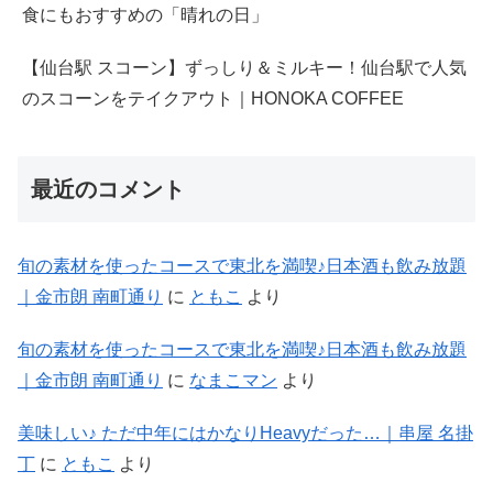
食にもおすすめの「晴れの日」
【仙台駅 スコーン】ずっしり＆ミルキー！仙台駅で人気
のスコーンをテイクアウト｜HONOKA COFFEE
最近のコメント
旬の素材を使ったコースで東北を満喫♪日本酒も飲み放題
｜金市朗 南町通り
に
ともこ
より
旬の素材を使ったコースで東北を満喫♪日本酒も飲み放題
｜金市朗 南町通り
に
なまこマン
より
美味しい♪ ただ中年にはかなりHeavyだった…｜串屋 名掛
丁
に
ともこ
より