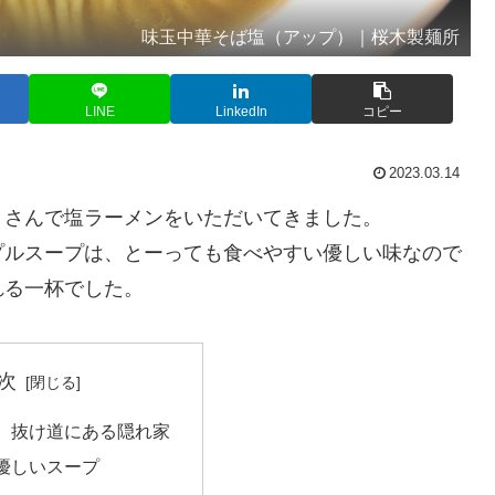
味玉中華そば塩（アップ）｜桜木製麺所
LINE
LinkedIn
コピー
2023.03.14
」さんで塩ラーメンをいただいてきました。
プルスープは、とーっても食べやすい優しい味なので
れる一杯でした。
次
、抜け道にある隠れ家
優しいスープ