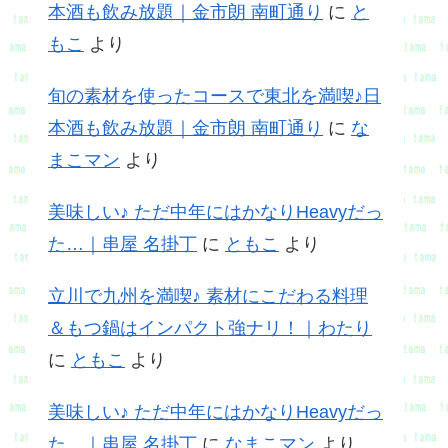
本酒も飲み放題｜金市朗 南町通り
に
と
もこ
より
旬の素材を使ったコースで東北を満喫♪日
本酒も飲み放題｜金市朗 南町通り
に
な
まこマン
より
美味しい♪ ただ中年にはかなりHeavyだっ
た…｜串屋 名掛丁
に
ともこ
より
立川で九州を満喫♪ 素材にこだわる料理
＆もつ鍋はインパクト強ナリ！｜わたり
に
ともこ
より
美味しい♪ ただ中年にはかなりHeavyだっ
た…｜串屋 名掛丁
に
なまこマン
より