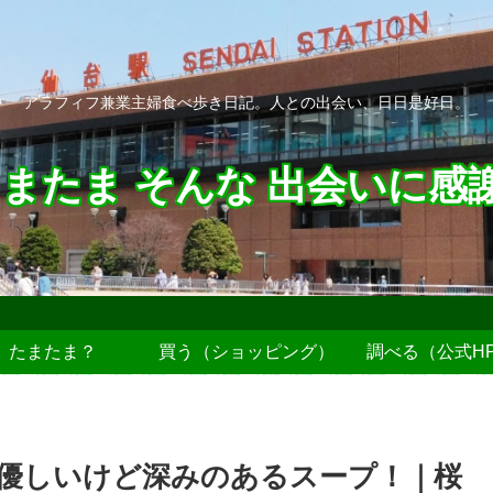
アラフィフ兼業主婦食べ歩き日記。人との出会い、日日是好日。
またま そんな 出会いに感
たまたま？
買う（ショッピング）
調べる（公式H
優しいけど深みのあるスープ！｜桜