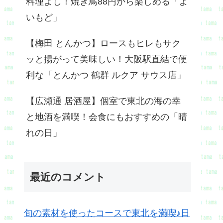
料理よし！焼き鳥88円から楽しめる「よ
いもど」
【梅田 とんかつ】ロースもヒレもサク
ッと揚がって美味しい！大阪駅直結で便
利な「とんかつ 鶴群 ルクア サウス店」
【広瀬通 居酒屋】個室で東北の海の幸
と地酒を満喫！会食にもおすすめの「晴
れの日」
最近のコメント
旬の素材を使ったコースで東北を満喫♪日